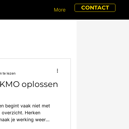
CONTACT
More
m te lezen
e KMO oplossen
en begint vaak niet met
 overzicht. Herken
 maak je werking weer