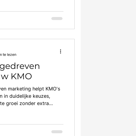
m te lezen
agedreven
 uw KMO
ven marketing helpt KMO's
in duidelijke keuzes,
te groei zonder extra