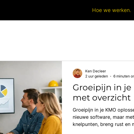
Hoe we werken.
Ken Decleer
2 uur geleden
6 minuten o
Groeipijn in j
met overzicht
Groeipijn in je KMO oploss
nieuwe software, maar met
knelpunten, breng rust en
beheersbaar.