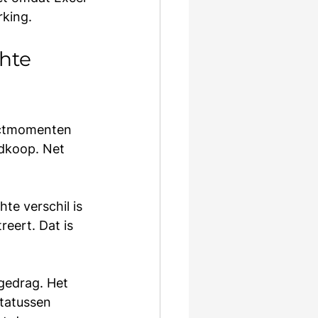
rking.
hte 
tactmomenten 
edkoop. Net 
te verschil is 
reert. Dat is 
gedrag. Het 
tatussen 