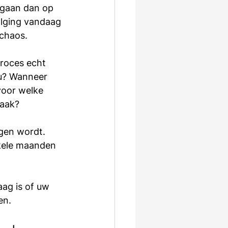
 gaan dan op 
olging vandaag 
chaos.
roces echt 
 u? Wanneer 
oor welke 
zaak?
gen wordt. 
nkele maanden 
aag is of uw 
en.