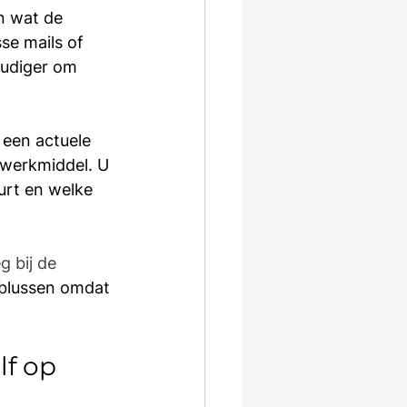
n wat de 
se mails of 
udiger om 
een actuele 
 werkmiddel. U 
urt en welke 
 bij de 
 blussen omdat 
lf op