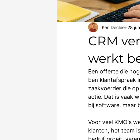
Ken Decleer
28 jun
CRM ver
werkt b
Een offerte die no
Een klantafspraak i
zaakvoerder die op
actie. Dat is vaak 
bij software, maar b
Voor veel KMO's we
klanten, het team i
bedrijf groeit, vera