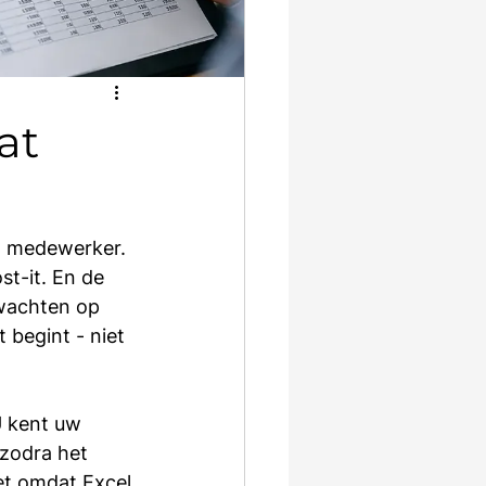
at
n medewerker. 
t-it. En de 
 wachten op 
 begint - niet 
U kent uw 
 zodra het 
iet omdat Excel 