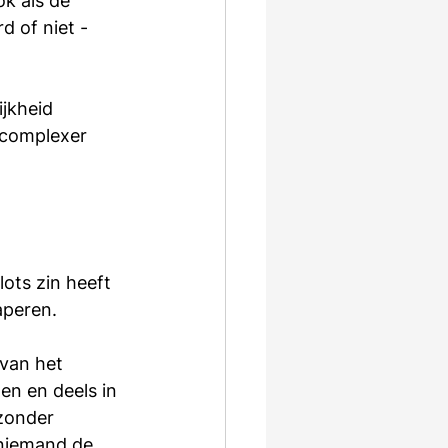
ok als de 
 of niet - 
jkheid 
 complexer 
ts zin heeft 
aperen.
van het 
xen en deels in 
zonder 
 niemand de 