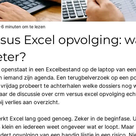
6 minuten om te lezen
sus Excel opvolging: w
eter?
g openstaat in een Excelbestand op de laptop van ee
n iemand zijn agenda. Een terugbelverzoek op een pos
 vrijdag probeert te achterhalen welke dossiers nog
waar de discussie over crm versus excel opvolging echt
ij verlies aan overzicht.
rkt Excel lang goed genoeg. Zeker in de beginfase. 
s klein en iedereen weet ongeveer wat er loopt. Maar
ndert opvolging van een handig lijstje in een risico. N