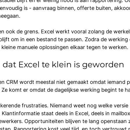
stabiel blijft en er weinig nood is aan rapportering. O
nvoudig is - aanvraag binnen, offerte buiten, akkoord
 meegaan.
n ook de grens. Excel werkt vooral zolang de werkeli
lijft om in een bestand te passen. Zodra de werking
 kleine manuele oplossingen elkaar tegen te werken.
 dat Excel te klein is geworden
en CRM wordt meestal niet gemaakt omdat iemand plo
 Ze komt er omdat de dagelijkse werking begint te h
gkerende frustraties. Niemand weet nog welke versie 
. Klantinformatie staat deels in Excel, deels in mailbo
werkers. Opportuniteiten blijven te lang openstaan 
 stap. Rapportering kost veel tijd, en toch vertrouwt