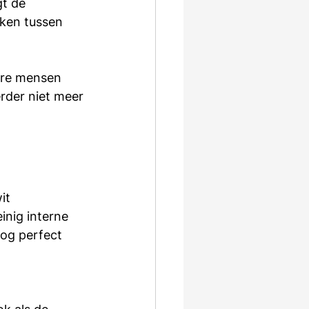
t de 
ken tussen 
dere mensen 
rder niet meer 
it 
inig interne 
og perfect 