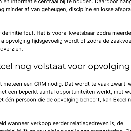
n en informatie centraal bij te houden. Daardoor hang
g minder af van geheugen, discipline en losse afspra
er definitie fout. Het is vooral kwetsbaar zodra meer
a opvolging tijdsgevoelig wordt of zodra de zaakvoe
 overzien.
el nog volstaat voor opvolging
eft meteen een CRM nodig. Dat wordt te vaak zwart-w
met een beperkt aantal opportuniteiten werkt, met we
t één persoon die de opvolging beheert, kan Excel n
eld wanneer verkoop eerder relatiegedreven is, de 