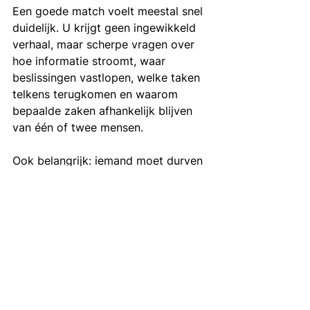
Een goede match voelt meestal snel 
duidelijk. U krijgt geen ingewikkeld 
verhaal, maar scherpe vragen over 
hoe informatie stroomt, waar 
beslissingen vastlopen, welke taken 
telkens terugkomen en waarom 
bepaalde zaken afhankelijk blijven 
van één of twee mensen.
Ook belangrijk: iemand moet durven 
zeggen wat niet nodig is. Niet elk 
probleem vraagt nieuwe software, 
extra dashboards of een volledig 
hertekend proces. Soms is de beste 
ingreep gewoon een heldere 
afspraak, een vereenvoudigde flow 
of één centrale manier van werken.