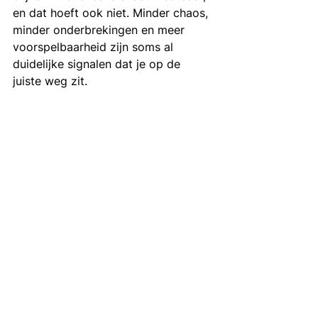
en dat hoeft ook niet. Minder chaos, 
minder onderbrekingen en meer 
voorspelbaarheid zijn soms al 
duidelijke signalen dat je op de 
juiste weg zit.
Wanneer externe hulp 
zinvol wordt
Soms kun je intern al veel oplossen. 
Zeker als het probleem afgebakend 
is en er voldoende tijd en 
eigenaarschap is om het aan te 
pakken. Maar in veel groeiende 
bedrijven zit net daar het probleem. 
Iedereen voelt dat er iets moet 
veranderen, maar niemand heeft 
ruimte om het geheel te bekijken en 