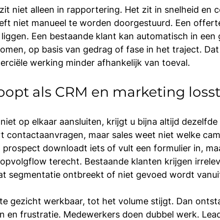
it niet alleen in rapportering. Het zit in snelheid en c
eft niet manueel te worden doorgestuurd. Een offer
en liggen. Een bestaande klant kan automatisch in een 
en, op basis van gedrag of fase in het traject. Dat 
ciële werking minder afhankelijk van toeval.
oopt als CRM en marketing loss
et op elkaar aansluiten, krijgt u bijna altijd dezelf
t contactaanvragen, maar sales weet niet welke ca
 prospect downloadt iets of vult een formulier in, ma
opvolgflow terecht. Bestaande klanten krijgen irrele
 segmentatie ontbreekt of niet gevoed wordt vanui
ste gezicht werkbaar, tot het volume stijgt. Dan ontst
en en frustratie. Medewerkers doen dubbel werk. Lea