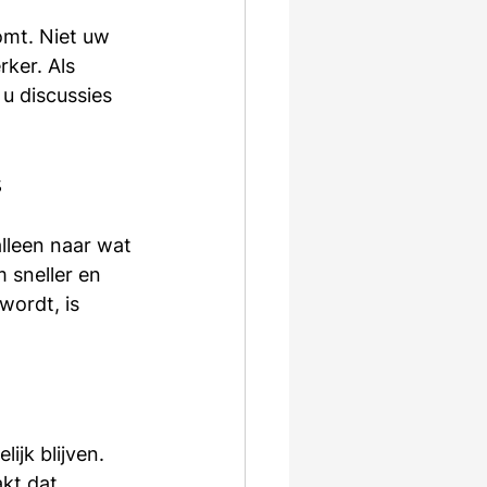
mt. Niet uw 
ker. Als 
u discussies 
s
alleen naar wat 
 sneller en 
wordt, is 
jk blijven. 
kt dat 