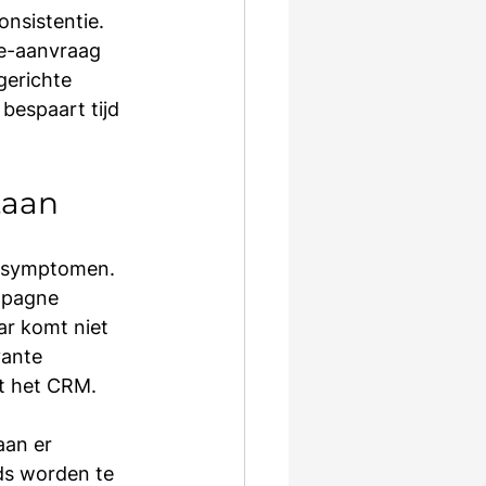
onsistentie. 
te-aanvraag 
gerichte 
bespaart tijd 
taan
de symptomen. 
mpagne 
ar komt niet 
vante 
t het CRM.
aan er 
ds worden te 