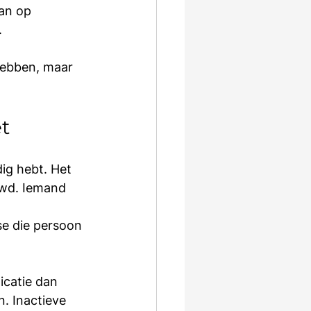
an op 
.
hebben, maar 
t
ig hebt. Het 
wd. Iemand 
se die persoon 
catie dan 
. Inactieve 