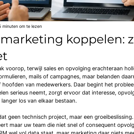
5 minuten om te lezen
marketing koppelen: 
et
k voorop, terwijl sales en opvolging erachteraan holl
ormulieren, mails of campagnes, maar belanden daarn
 of hoofden van medewerkers. Daar begint het probl
en serieus neemt, zorgt ervoor dat interesse, opvol
 langer los van elkaar bestaan.
dat geen technisch project, maar een groeibeslissing.
rt maar uw team die niet snel of consequent opvolgt,
M wel vol data staat, maar marketing daar niets mee 