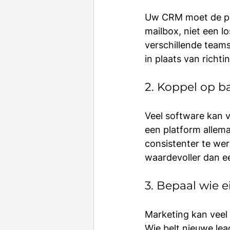
Uw CRM moet de pla
mailbox, niet een l
verschillende teams
in plaats van richti
2. Koppel op ba
Veel software kan ve
een platform allema
consistenter te wer
waardevoller dan een
3. Bepaal wie 
Marketing kan veel 
Wie belt nieuwe lea