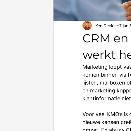
Ken Decleer
7 jun
CRM en 
werkt h
Marketing loopt vaa
komen binnen via f
lijsten, mailboxen
en marketing koppel
klantinformatie niet
Voor veel KMO’s is 
nieuwe kansen creëe
omzet. En als uw CR