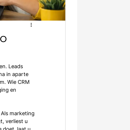
zo
en. Leads 
a in aparte 
eem. Wie CRM 
ging en 
 Als marketing 
 verliest u 
doet, laat u 