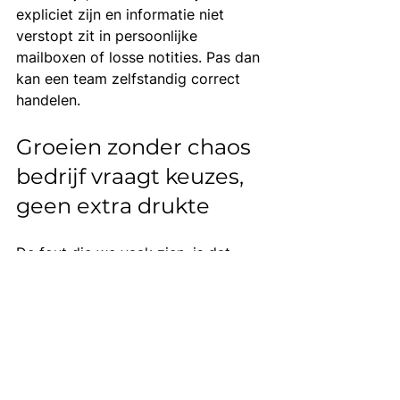
expliciet zijn en informatie niet 
verstopt zit in persoonlijke 
mailboxen of losse notities. Pas dan 
kan een team zelfstandig correct 
handelen.
Groeien zonder chaos 
bedrijf vraagt keuzes, 
geen extra drukte
De fout die we vaak zien, is dat 
bedrijven groei proberen op te 
lossen met nog meer activiteit. Nog 
een tool. Nog een meeting. Nog een 
campagne. Nog een tijdelijke 
workaround. Maar drukte is geen 
strategie.