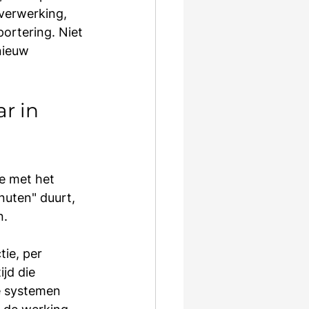
verwerking, 
ortering. Niet 
nieuw 
r in 
e met het 
nuten" duurt, 
n.
ie, per 
jd die 
e systemen 