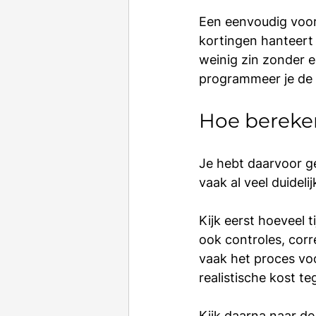
Een eenvoudig voorb
kortingen hanteert 
weinig zin zonder e
programmeer je de
Hoe bereken
Je hebt daarvoor g
vaak al veel duidelij
Kijk eerst hoeveel 
ook controles, corr
vaak het proces vo
realistische kost t
Kijk daarna naar de