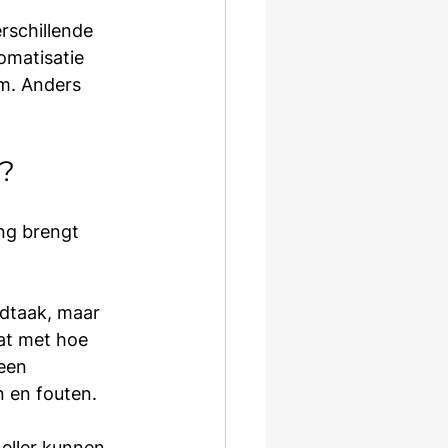
rschillende 
omatisatie 
m. Anders 
s?
ng brengt 
fdtaak, maar 
at met hoe 
een 
n en fouten.
neller kunnen 