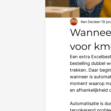
Ken Decleer
19 jun
Wanneer
voor km
Een extra Excelbest
bestelling dubbel w
trekken. Daar begin
wanneer is automati
moment waarop manu
en afhankelijkheid 
Automatisatie is du
terugkerend problee