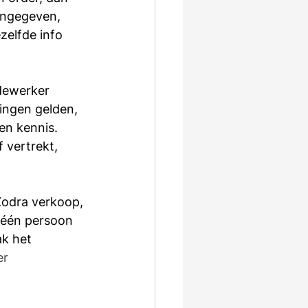
ingegeven, 
zelfde info 
dewerker 
ringen gelden, 
en kennis. 
 vertrekt, 
Zodra verkoop, 
s één persoon 
k het 
r 