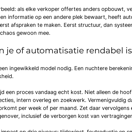
eeld: als elke verkoper offertes anders opbouwt, ve
en informatie op een andere plek bewaart, heeft aut
erst afspraken te maken. Eerst structuur, dan systee
 chaos gewoon mee.
 je of automatisatie rendabel i
een ingewikkeld model nodig. Een nuchtere berekeni
kheid.
tijd een proces vandaag echt kost. Niet alleen de hoo
ecties, intern overleg en zoekwerk. Vermenigvuldig d
orkomt per week of per maand. Zet daar vervolgens 
egenover, inclusief de verborgen kost van vertraginge
 impact op drie niveaus: tijdswinst, foutreductie en s