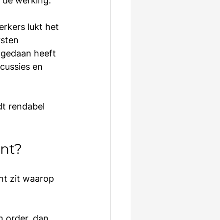
n de werking.
rkers lukt het 
sten 
 gedaan heeft 
scussies en 
dt rendabel 
ont?
nt zit waarop 
n order, dan 