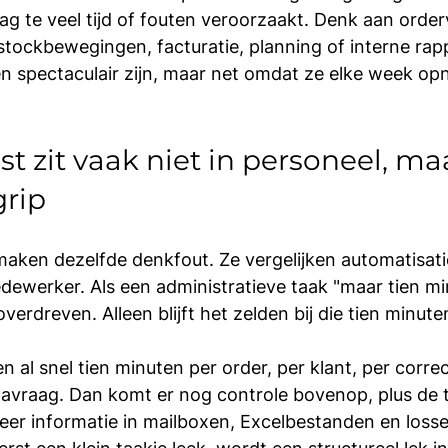
g te veel tijd of fouten veroorzaakt. Denk aan order
stockbewegingen, facturatie, planning of interne rapp
n spectaculair zijn, maar net omdat ze elke week op
t zit vaak niet in personeel, maa
grip
aken dezelfde denkfout. Ze vergelijken automatisati
ewerker. Als een administratieve taak "maar tien mi
overdreven. Alleen blijft het zelden bij die tien minute
al snel tien minuten per order, per klant, per correct
navraag. Dan komt er nog controle bovenop, plus de ti
eer informatie in mailboxen, Excelbestanden en loss