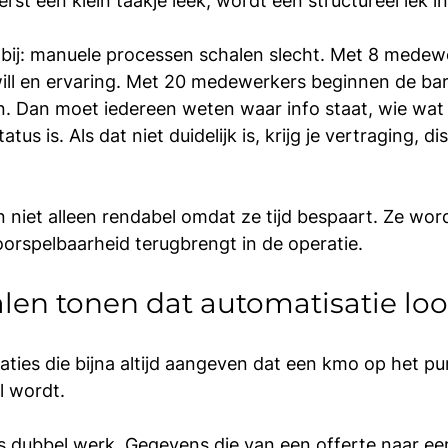
erst een klein taakje leek, wordt een structureel lek i
bij: manuele processen schalen slecht. Met 8 medewe
ll en ervaring. Met 20 medewerkers beginnen de bar
n. Dan moet iedereen weten waar info staat, wie wat
tus is. Als dat niet duidelijk is, krijg je vertraging, di
n niet alleen rendabel omdat ze tijd bespaart. Ze wor
orspelbaarheid terugbrengt in de operatie.
len tonen dat automatisatie lo
uaties die bijna altijd aangeven dat een kmo op het pu
l wordt.
is dubbel werk. Gegevens die van een offerte naar ee