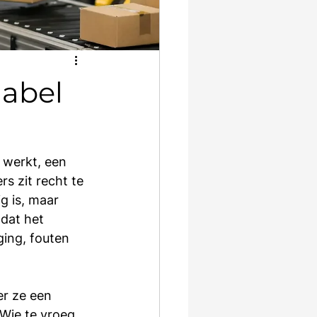
dabel
 werkt, een 
s zit recht te 
g is, maar 
dat het 
ing, fouten 
er ze een 
Wie te vroeg 