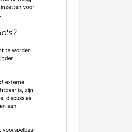
 inzetten voor 
.
o's?
nt te worden 
inder 
of externe 
tbaar is, zijn 
e, discussies 
en een 
 voorspelbaar 