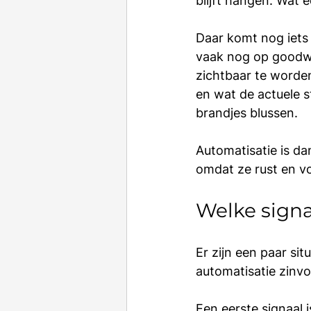
blijft hangen. Wat e
Daar komt nog iets 
vaak nog op goodwi
zichtbaar te worde
en wat de actuele sta
brandjes blussen.
Automatisatie is da
omdat ze rust en vo
Welke signa
Er zijn een paar sit
automatisatie zinvo
Een eerste signaal 