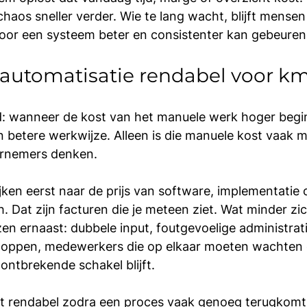
chaos sneller verder. Wie te lang wacht, blijft mensen
door een systeem beter en consistenter kan gebeuren
automatisatie rendabel voor km
: wanneer de kost van het manuele werk hoger begi
 betere werkwijze. Alleen is die manuele kost vaak m
ernemers denken.
ken eerst naar de prijs van software, implementatie 
. Dat zijn facturen die je meteen ziet. Wat minder zich
zen ernaast: dubbele input, foutgevoelige administrati
 kloppen, medewerkers die op elkaar moeten wachten 
ontbrekende schakel blijft.
t rendabel zodra een proces vaak genoeg terugkomt,