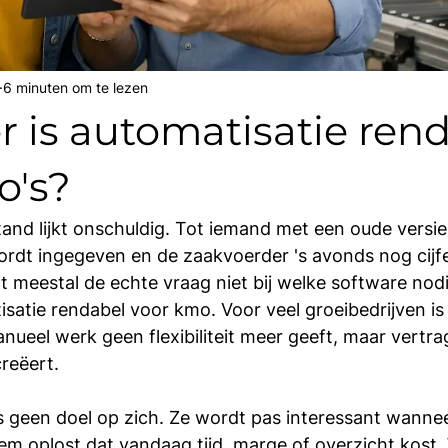
6 minuten om te lezen
 is automatisatie ren
o's?
and lijkt onschuldig. Tot iemand met een oude versie
ordt ingegeven en de zaakvoerder 's avonds nog cijfer
t meestal de echte vraag niet bij welke software nodi
satie rendabel voor kmo. Voor veel groeibedrijven is 
eel werk geen flexibiliteit meer geeft, maar vertrag
creëert.
s geen doel op zich. Ze wordt pas interessant wanne
m oplost dat vandaag tijd, marge of overzicht kost. 